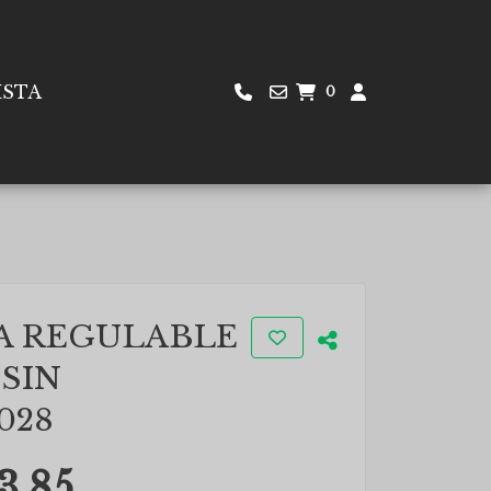
ISTA
0
A REGULABLE
SIN
028
3.85