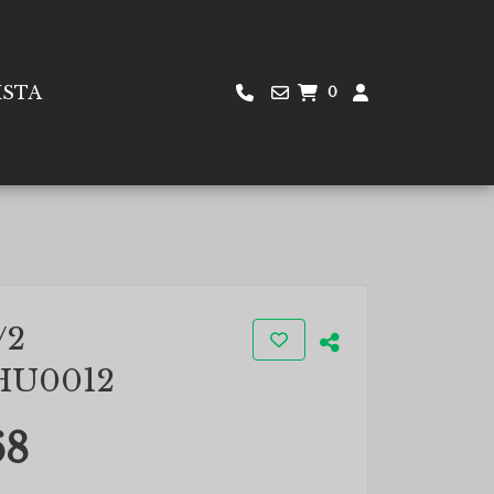
ISTA
0
/2
HU0012
68