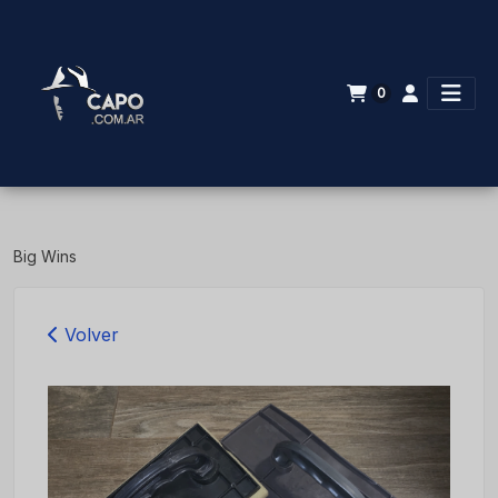
0
Big Wins
Volver