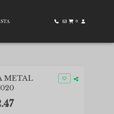
ISTA
0
A METAL
020
.47