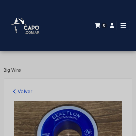
0
Big Wins
Volver