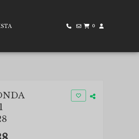
ISTA
0
ONDA
1
28
88