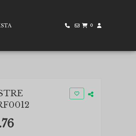
ISTA
0
STRE
F0012
.76