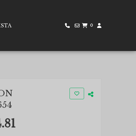
ISTA
0
ON
54
.81