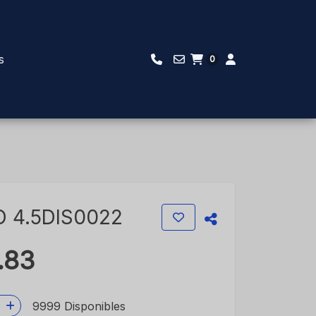
s
0
 4.5DIS0022
.83
9999 Disponibles