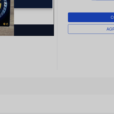
C
AGR