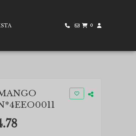
ISTA
0
 MANGO
N*4EEO0011
.78