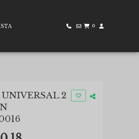
ISTA
0
 UNIVERSAL 2
ON
0016
0.18