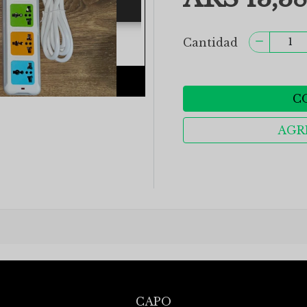
Cantidad
C
AGR
CAPO