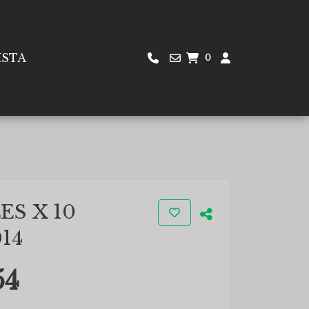
ISTA
0
ES X 10
14
54