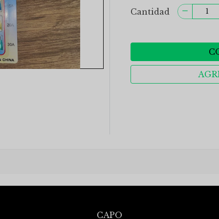
Cantidad
C
AGR
CAPO