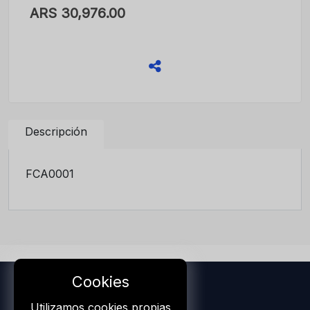
ARS 30,976.00
Descripción
FCA0001
Cookies
Home
Utilizamos cookies propias