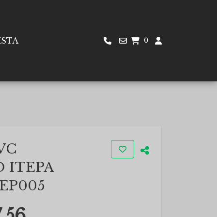
ISTA
0
VC
 ITEPA
TEP005
.56