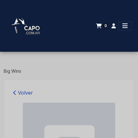
0
Big Wins
Volver