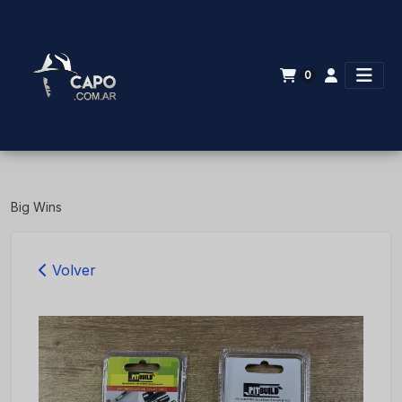
0
Big Wins
Volver