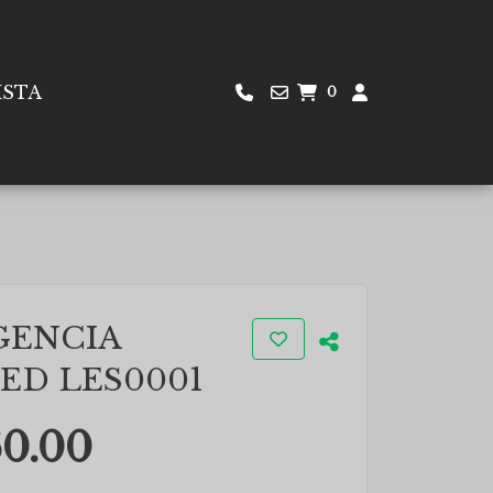
ISTA
0
GENCIA
LED LES0001
60.00