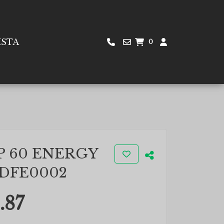
ISTA
0
P 60 ENERGY
DFE0002
.87