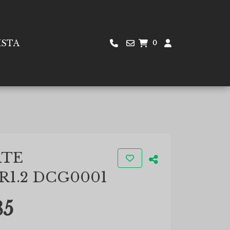
ISTA
0
RTE
1.2 DCG0001
85